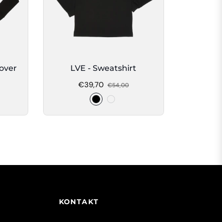
lover
LVE - Sweatshirt
erkaufspreis
Regulärer
Verkaufspreis
€39,70
€54,00
Preis
KONTAKT