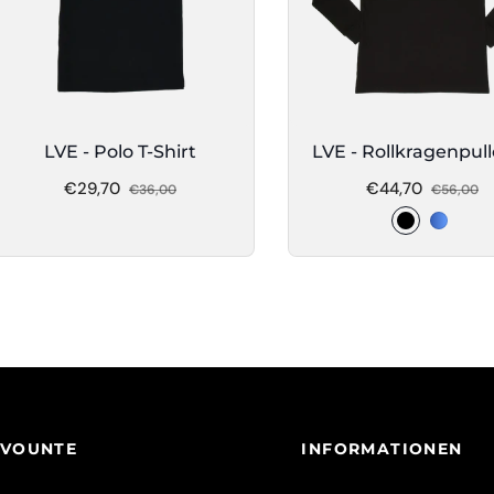
LVE - Polo T-Shirt
LVE - Rollkragenpul
Regulärer
Verkaufspreis
Regulärer
V
€29,70
€44,70
€36,00
€56,00
Preis
Preis
EVOUNTE
INFORMATIONEN